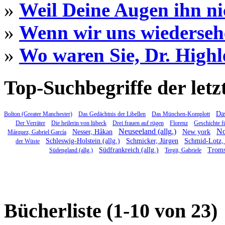
»
Weil Deine Augen ihn ni
»
Wenn wir uns wiederseh
»
Wo waren Sie, Dr. Highl
Top-Suchbegriffe der letz
Das
Bolton (Greater Manchester)
Das Gedächtnis der Libellen
Das München-Komplott
Der Verräter
Die heilerin von lübeck
Drei frauen auf rügen
Florenz
Geschichte f
Neuseeland (allg.)
No
Nesser, Håkan
New york
Márquez, Gabriel García
Schleswig-Holstein (allg.)
Schmicker, Jürgen
Schmid-Lotz, 
der Wüste
Südfrankreich (allg.)
Trom
Südengland (allg.)
Tergit, Gabriele
Bücherliste (1-10 von 23)