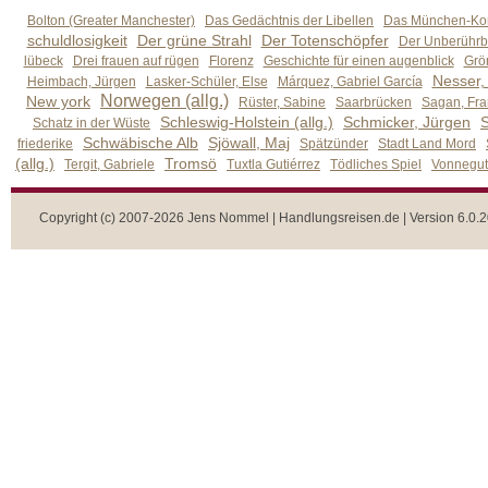
Bolton (Greater Manchester)
Das Gedächtnis der Libellen
Das München-Kom
schuldlosigkeit
Der grüne Strahl
Der Totenschöpfer
Der Unberührb
lübeck
Drei frauen auf rügen
Florenz
Geschichte für einen augenblick
Grön
Nesser,
Heimbach, Jürgen
Lasker-Schüler, Else
Márquez, Gabriel García
Norwegen (allg.)
New york
Rüster, Sabine
Saarbrücken
Sagan, Fra
Schleswig-Holstein (allg.)
Schmicker, Jürgen
S
Schatz in der Wüste
Schwäbische Alb
Sjöwall, Maj
friederike
Spätzünder
Stadt Land Mord
(allg.)
Tromsö
Tergit, Gabriele
Tuxtla Gutiérrez
Tödliches Spiel
Vonnegut,
Copyright (c) 2007-2026 Jens Nommel | Handlungsreisen.de | Version 6.0.2