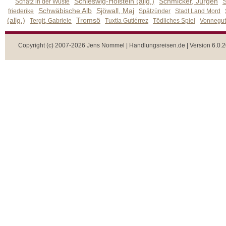
Schleswig-Holstein (allg.)
Schmicker, Jürgen
S
Schatz in der Wüste
Schwäbische Alb
Sjöwall, Maj
friederike
Spätzünder
Stadt Land Mord
(allg.)
Tromsö
Tergit, Gabriele
Tuxtla Gutiérrez
Tödliches Spiel
Vonnegut,
Copyright (c) 2007-2026 Jens Nommel | Handlungsreisen.de | Version 6.0.2