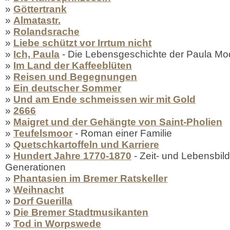
»
Göttertrank
»
Almatastr.
»
Rolandsrache
»
Liebe schützt vor Irrtum nicht
»
Ich, Paula
- Die Lebensgeschichte der Paula M
»
Im Land der Kaffeeblüten
»
Reisen und Begegnungen
»
Ein deutscher Sommer
»
Und am Ende schmeissen wir mit Gold
»
2666
»
Maigret und der Gehängte von Saint-Pholien
»
Teufelsmoor
- Roman einer Familie
»
Quetschkartoffeln und Karriere
»
Hundert Jahre 1770-1870
- Zeit- und Lebensbild
Generationen
»
Phantasien im Bremer Ratskeller
»
Weihnacht
»
Dorf Guerilla
»
Die Bremer Stadtmusikanten
»
Tod in Worpswede