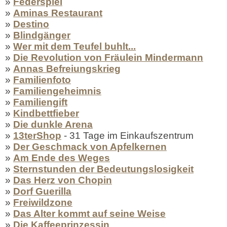
»
Federspiel
»
Aminas Restaurant
»
Destino
»
Blindgänger
»
Wer mit dem Teufel buhlt...
»
Die Revolution von Fräulein Mindermann
»
Annas Befreiungskrieg
»
Familienfoto
»
Familiengeheimnis
»
Familiengift
»
Kindbettfieber
»
Die dunkle Arena
»
13terShop
- 31 Tage im Einkaufszentrum
»
Der Geschmack von Apfelkernen
»
Am Ende des Weges
»
Sternstunden der Bedeutungslosigkeit
»
Das Herz von Chopin
»
Dorf Guerilla
»
Freiwildzone
»
Das Alter kommt auf seine Weise
»
Die Kaffeeprinzessin