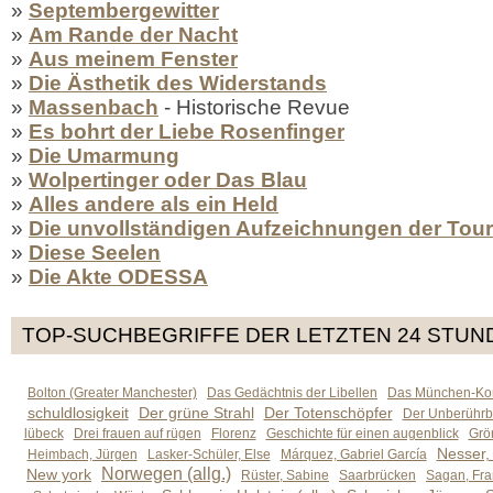
»
Septembergewitter
»
Am Rande der Nacht
»
Aus meinem Fenster
»
Die Ästhetik des Widerstands
»
Massenbach
- Historische Revue
»
Es bohrt der Liebe Rosenfinger
»
Die Umarmung
»
Wolpertinger oder Das Blau
»
Alles andere als ein Held
»
Die unvollständigen Aufzeichnungen der Tou
»
Diese Seelen
»
Die Akte ODESSA
TOP-SUCHBEGRIFFE DER LETZTEN 24 STUN
Bolton (Greater Manchester)
Das Gedächtnis der Libellen
Das München-Kom
schuldlosigkeit
Der grüne Strahl
Der Totenschöpfer
Der Unberührb
lübeck
Drei frauen auf rügen
Florenz
Geschichte für einen augenblick
Grön
Nesser,
Heimbach, Jürgen
Lasker-Schüler, Else
Márquez, Gabriel García
Norwegen (allg.)
New york
Rüster, Sabine
Saarbrücken
Sagan, Fra