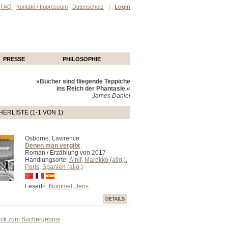
FAQ
Kontakt / Impressum
Datenschutz
|
Login
PRESSE
PHILOSOPHIE
»Bücher sind fliegende Teppiche
ins Reich der Phantasie.«
James Daniel
ERLISTE (1-1 VON 1)
Osborne, Lawrence
Denen man vergibt
Roman / Erzählung von 2017
Handlungsorte:
Alnif
,
Marokko (allg.)
,
Paris
,
Spanien (allg.)
LeserIn:
Nommel, Jens
DETAILS
ück zum Suchergebnis