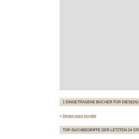
1 EINGETRAGENE BÜCHER FÜR DIESE(N)
»
Denen man vergibt
TOP-SUCHBEGRIFFE DER LETZTEN 24 S