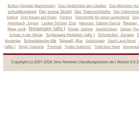
Bolton (Greater Manchester)
Das Gedächtnis der Libellen
Das München-Kom
schuldlosigkeit
Der grüne Strahl
Der Totenschöpfer
Der Unberührb
lübeck
Drei frauen auf rügen
Florenz
Geschichte für einen augenblick
Grön
Nesser,
Heimbach, Jürgen
Lasker-Schüler, Else
Márquez, Gabriel García
Norwegen (allg.)
New york
Rüster, Sabine
Saarbrücken
Sagan, Fra
Schleswig-Holstein (allg.)
Schmicker, Jürgen
S
Schatz in der Wüste
Schwäbische Alb
Sjöwall, Maj
friederike
Spätzünder
Stadt Land Mord
(allg.)
Tromsö
Tergit, Gabriele
Tuxtla Gutiérrez
Tödliches Spiel
Vonnegut,
Copyright (c) 2007-2026 Jens Nommel | Handlungsreisen.de | Version 6.0.2