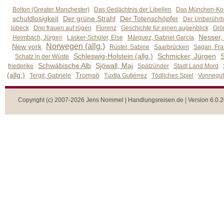
Bolton (Greater Manchester)
Das Gedächtnis der Libellen
Das München-Kom
schuldlosigkeit
Der grüne Strahl
Der Totenschöpfer
Der Unberührb
lübeck
Drei frauen auf rügen
Florenz
Geschichte für einen augenblick
Grön
Nesser,
Heimbach, Jürgen
Lasker-Schüler, Else
Márquez, Gabriel García
Norwegen (allg.)
New york
Rüster, Sabine
Saarbrücken
Sagan, Fra
Schleswig-Holstein (allg.)
Schmicker, Jürgen
S
Schatz in der Wüste
Schwäbische Alb
Sjöwall, Maj
friederike
Spätzünder
Stadt Land Mord
(allg.)
Tromsö
Tergit, Gabriele
Tuxtla Gutiérrez
Tödliches Spiel
Vonnegut,
Copyright (c) 2007-2026 Jens Nommel | Handlungsreisen.de | Version 6.0.2