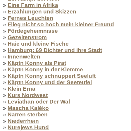
»
Eine Farm in Afrika
»
Erzählungen und Skizzen
»
Fernes Leuchten
»
Flieg nicht so hoch mein kleiner Freund
»
Fördegeheimnisse
»
Gezeitenstrom
»
Haie und kleine Fische
»
Hamburg: 69 Dichter und ihre Stadt
»
Innenwelten
»
Käptn Konny als Pirat
»
Käptn Konny in der Klemme
»
Käptn Konny schnuppert Seeluft
»
Käptn Konny und der Seeteufel
»
Klein Erna
»
Kurs Nordwest
»
Leviathan oder Der Wal
»
Mascha Kaléko
»
Narren sterben
»
Niederrhein
»
Nurejews Hund