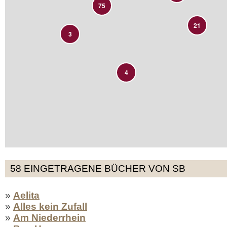
75
21
3
4
58 EINGETRAGENE BÜCHER VON SB
»
Aelita
»
Alles kein Zufall
»
Am Niederrhein