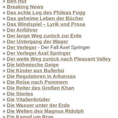
»
Ben Hur
»
Breaking News
»
Das echte Log des Phileas Fogg
»
Das geheime Leben der Bücher
»
Das Windspiel – Lyrik und Prosa
»
Der Anführer
»
Der lange Weg zurück zur Erde
»
Der Untergang der Wager
»
Der Verleger
- Der Fall Axel Springer
»
Der Verleger Axel Springer
»
Der weite Weg zurück nach Pleasant Valley
»
Die böhmische Geige
»
Die Kinder aus Bullerbü
»
Die Regulatoren in Arkansas
»
Die Reise nach Pommern
»
Die Reiter des Großen Khan
»
Die Stories
»
Die Vitalienbrüder
»
Die Wasser unter der Erde
»
Die Welten des Magnus Ridolph
»
Ein Kampf um Rom