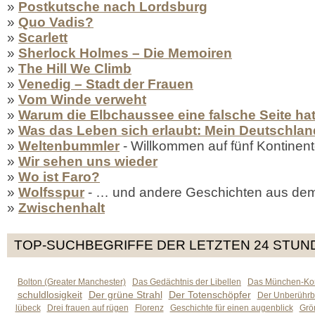
»
Postkutsche nach Lordsburg
»
Quo Vadis?
»
Scarlett
»
Sherlock Holmes – Die Memoiren
»
The Hill We Climb
»
Venedig – Stadt der Frauen
»
Vom Winde verweht
»
Warum die Elbchaussee eine falsche Seite ha
»
Was das Leben sich erlaubt: Mein Deutschlan
»
Weltenbummler
- Willkommen auf fünf Kontinen
»
Wir sehen uns wieder
»
Wo ist Faro?
»
Wolfsspur
- … und andere Geschichten aus de
»
Zwischenhalt
TOP-SUCHBEGRIFFE DER LETZTEN 24 STUN
Bolton (Greater Manchester)
Das Gedächtnis der Libellen
Das München-Kom
schuldlosigkeit
Der grüne Strahl
Der Totenschöpfer
Der Unberührb
lübeck
Drei frauen auf rügen
Florenz
Geschichte für einen augenblick
Grön