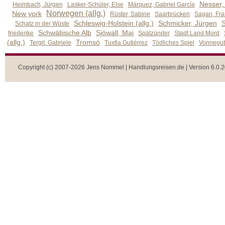
Nesser,
Heimbach, Jürgen
Lasker-Schüler, Else
Márquez, Gabriel García
Norwegen (allg.)
New york
Rüster, Sabine
Saarbrücken
Sagan, Fra
Schleswig-Holstein (allg.)
Schmicker, Jürgen
S
Schatz in der Wüste
Schwäbische Alb
Sjöwall, Maj
friederike
Spätzünder
Stadt Land Mord
(allg.)
Tromsö
Tergit, Gabriele
Tuxtla Gutiérrez
Tödliches Spiel
Vonnegut,
Copyright (c) 2007-2026 Jens Nommel | Handlungsreisen.de | Version 6.0.2