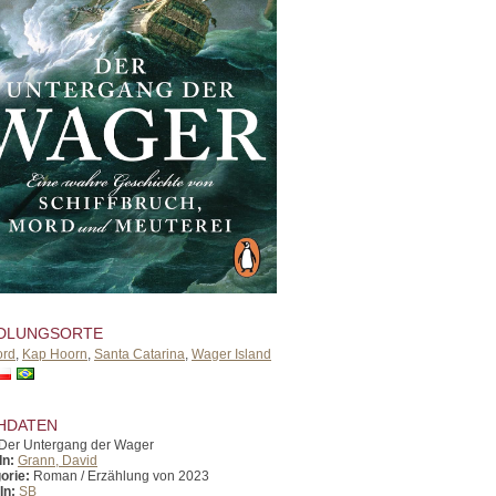
DLUNGSORTE
ord
,
Kap Hoorn
,
Santa Catarina
,
Wager Island
HDATEN
Der Untergang der Wager
In:
Grann, David
orie:
Roman / Erzählung von 2023
In:
SB