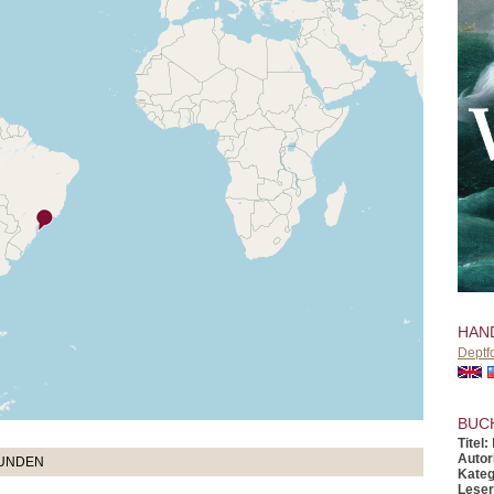
HAN
Deptf
BUC
Titel:
Autor
TUNDEN
Kateg
Leser