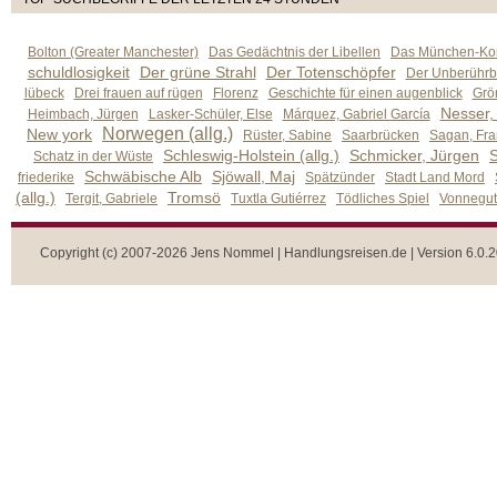
Bolton (Greater Manchester)
Das Gedächtnis der Libellen
Das München-Kom
schuldlosigkeit
Der grüne Strahl
Der Totenschöpfer
Der Unberührb
lübeck
Drei frauen auf rügen
Florenz
Geschichte für einen augenblick
Grön
Nesser,
Heimbach, Jürgen
Lasker-Schüler, Else
Márquez, Gabriel García
Norwegen (allg.)
New york
Rüster, Sabine
Saarbrücken
Sagan, Fra
Schleswig-Holstein (allg.)
Schmicker, Jürgen
S
Schatz in der Wüste
Schwäbische Alb
Sjöwall, Maj
friederike
Spätzünder
Stadt Land Mord
(allg.)
Tromsö
Tergit, Gabriele
Tuxtla Gutiérrez
Tödliches Spiel
Vonnegut,
Copyright (c) 2007-2026 Jens Nommel | Handlungsreisen.de | Version 6.0.2