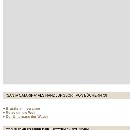
"SANTA CATARINA" ALS HANDLUNGSORT VON BÜCHERN (3)
»
Brasilien - meu amor
»
Reise um die Welt
»
Der Untergang der Wager
TOP-SUCHBEGRIFFE DER LETZTEN 24 STUNDEN