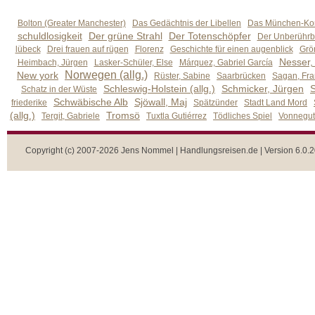
Bolton (Greater Manchester)
Das Gedächtnis der Libellen
Das München-Kom
schuldlosigkeit
Der grüne Strahl
Der Totenschöpfer
Der Unberührb
lübeck
Drei frauen auf rügen
Florenz
Geschichte für einen augenblick
Grön
Nesser,
Heimbach, Jürgen
Lasker-Schüler, Else
Márquez, Gabriel García
Norwegen (allg.)
New york
Rüster, Sabine
Saarbrücken
Sagan, Fra
Schleswig-Holstein (allg.)
Schmicker, Jürgen
S
Schatz in der Wüste
Schwäbische Alb
Sjöwall, Maj
friederike
Spätzünder
Stadt Land Mord
(allg.)
Tromsö
Tergit, Gabriele
Tuxtla Gutiérrez
Tödliches Spiel
Vonnegut,
Copyright (c) 2007-2026 Jens Nommel | Handlungsreisen.de | Version 6.0.2