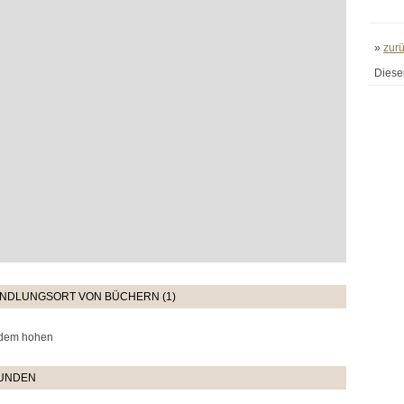
»
zur
Diese
HANDLUNGSORT VON BÜCHERN (1)
 dem hohen
TUNDEN