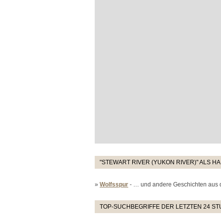
"STEWART RIVER (YUKON RIVER)" ALS 
»
Wolfsspur
- … und andere Geschichten aus
TOP-SUCHBEGRIFFE DER LETZTEN 24 S