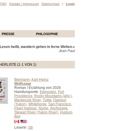
FAQ
Kontakt / Impressum
Datenschutz
|
Login
PRESSE
PHILOSOPHIE
Lesen heißt, wandern gehen in ferne Welten.«
Jean Paul
ERLISTE (1-1 VON 1)
Biermann, Karl-Heinz
Wolfsspur
Roman / Erzählung von 2026
Handlungsorte:
Edmonton
,
Fort
Providence
,
Rocky Mountains (allg.)
,
Mackenzie River
,
Tulita
,
Dawson
(Yukon)
,
Whitehorse
,
San Francisco
,
Pearl Harbour
,
Nome
,
Anchorage
,
Stewart River (Yukon River)
,
Hudson
Bay
LeserIn:
SB