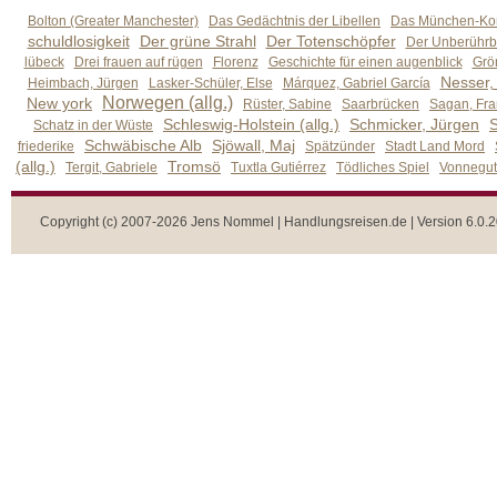
Bolton (Greater Manchester)
Das Gedächtnis der Libellen
Das München-Kom
schuldlosigkeit
Der grüne Strahl
Der Totenschöpfer
Der Unberührb
lübeck
Drei frauen auf rügen
Florenz
Geschichte für einen augenblick
Grön
Nesser,
Heimbach, Jürgen
Lasker-Schüler, Else
Márquez, Gabriel García
Norwegen (allg.)
New york
Rüster, Sabine
Saarbrücken
Sagan, Fra
Schleswig-Holstein (allg.)
Schmicker, Jürgen
S
Schatz in der Wüste
Schwäbische Alb
Sjöwall, Maj
friederike
Spätzünder
Stadt Land Mord
(allg.)
Tromsö
Tergit, Gabriele
Tuxtla Gutiérrez
Tödliches Spiel
Vonnegut,
Copyright (c) 2007-2026 Jens Nommel | Handlungsreisen.de | Version 6.0.2