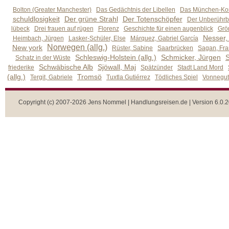
Bolton (Greater Manchester)
Das Gedächtnis der Libellen
Das München-Kom
schuldlosigkeit
Der grüne Strahl
Der Totenschöpfer
Der Unberührb
lübeck
Drei frauen auf rügen
Florenz
Geschichte für einen augenblick
Grön
Nesser,
Heimbach, Jürgen
Lasker-Schüler, Else
Márquez, Gabriel García
Norwegen (allg.)
New york
Rüster, Sabine
Saarbrücken
Sagan, Fra
Schleswig-Holstein (allg.)
Schmicker, Jürgen
S
Schatz in der Wüste
Schwäbische Alb
Sjöwall, Maj
friederike
Spätzünder
Stadt Land Mord
(allg.)
Tromsö
Tergit, Gabriele
Tuxtla Gutiérrez
Tödliches Spiel
Vonnegut,
Copyright (c) 2007-2026 Jens Nommel | Handlungsreisen.de | Version 6.0.2