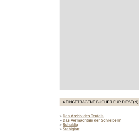
4 EINGETRAGENE BÜCHER FÜR DIESE(N)
»
Das Archiv des Teufels
»
Das Vermächtnis der Schreiberin
»
Schuldig
»
Stahlglatt