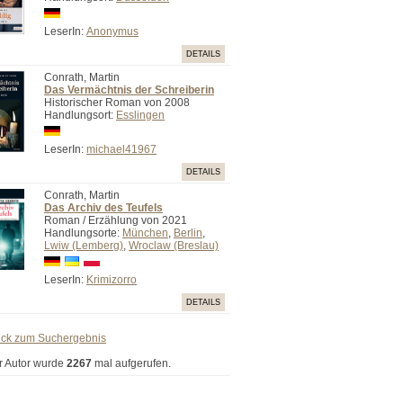
LeserIn:
Anonymus
DETAILS
Conrath, Martin
Das Vermächtnis der Schreiberin
Historischer Roman von 2008
Handlungsort:
Esslingen
LeserIn:
michael41967
DETAILS
Conrath, Martin
Das Archiv des Teufels
Roman / Erzählung von 2021
Handlungsorte:
München
,
Berlin
,
Lwiw (Lemberg)
,
Wroclaw (Breslau)
LeserIn:
Krimizorro
DETAILS
ück zum Suchergebnis
r Autor wurde
2267
mal aufgerufen.