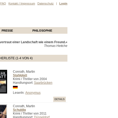
FAQ
Kontakt / Impressum
Datenschutz
|
Login
PRESSE
PHILOSOPHIE
ertraut einer Landschaft wie einem Freund.«
Thomas Hettche
ERLISTE (1-4 VON 4)
Conrath, Martin
Stahlglatt
Krimi / Thriller von 2004
Handlungsort:
Saarbrücken
LeserIn:
Anonymus
DETAILS
Conrath, Martin
Schuldig
Krimi / Thriller von 2011
Handlungsort:
Düsseldorf