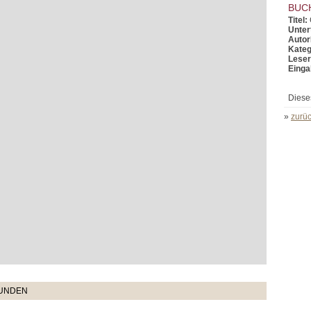
BUC
Titel:
Untert
Autor
Kateg
Leser
Einga
Diese
»
zurüc
TUNDEN