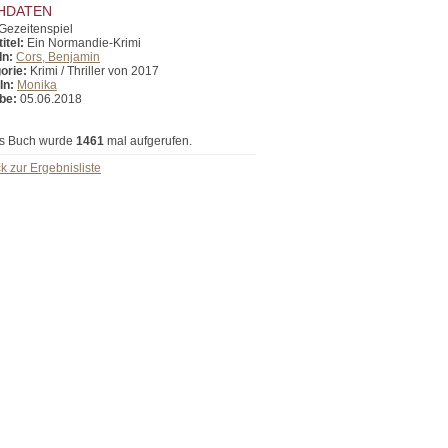
HDATEN
Gezeitenspiel
itel:
Ein Normandie-Krimi
In:
Cors, Benjamin
orie:
Krimi / Thriller von 2017
In:
Monika
be:
05.06.2018
s Buch wurde
1461
mal aufgerufen.
k zur Ergebnisliste