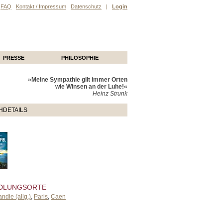
FAQ
Kontakt / Impressum
Datenschutz
|
Login
PRESSE
PHILOSOPHIE
»Meine Sympathie gilt immer Orten
wie Winsen an der Luhe!«
Heinz Strunk
HDETAILS
DLUNGSORTE
ndie (allg.)
,
Paris
,
Caen