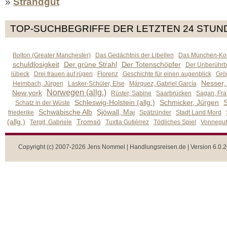
»
Strandgut
TOP-SUCHBEGRIFFE DER LETZTEN 24 STUN
Bolton (Greater Manchester)
Das Gedächtnis der Libellen
Das München-Kom
schuldlosigkeit
Der grüne Strahl
Der Totenschöpfer
Der Unberührb
lübeck
Drei frauen auf rügen
Florenz
Geschichte für einen augenblick
Grön
Nesser,
Heimbach, Jürgen
Lasker-Schüler, Else
Márquez, Gabriel García
Norwegen (allg.)
New york
Rüster, Sabine
Saarbrücken
Sagan, Fra
Schleswig-Holstein (allg.)
Schmicker, Jürgen
S
Schatz in der Wüste
Schwäbische Alb
Sjöwall, Maj
friederike
Spätzünder
Stadt Land Mord
(allg.)
Tromsö
Tergit, Gabriele
Tuxtla Gutiérrez
Tödliches Spiel
Vonnegut,
Copyright (c) 2007-2026 Jens Nommel | Handlungsreisen.de | Version 6.0.2