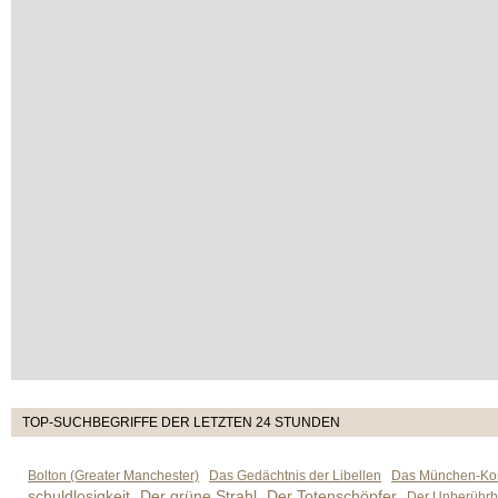
TOP-SUCHBEGRIFFE DER LETZTEN 24 STUNDEN
Bolton (Greater Manchester)
Das Gedächtnis der Libellen
Das München-Kom
schuldlosigkeit
Der grüne Strahl
Der Totenschöpfer
Der Unberührb