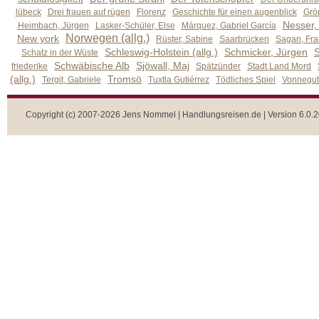
lübeck
Drei frauen auf rügen
Florenz
Geschichte für einen augenblick
Grön
Nesser,
Heimbach, Jürgen
Lasker-Schüler, Else
Márquez, Gabriel García
Norwegen (allg.)
New york
Rüster, Sabine
Saarbrücken
Sagan, Fra
Schleswig-Holstein (allg.)
Schmicker, Jürgen
S
Schatz in der Wüste
Schwäbische Alb
Sjöwall, Maj
friederike
Spätzünder
Stadt Land Mord
(allg.)
Tromsö
Tergit, Gabriele
Tuxtla Gutiérrez
Tödliches Spiel
Vonnegut,
Copyright (c) 2007-2026 Jens Nommel | Handlungsreisen.de | Version 6.0.2