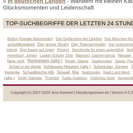
»
In deutschen Landen
- Wandern mit kleinen Kat
Glücksmomenten und Leidenschaft
TOP-SUCHBEGRIFFE DER LETZTEN 24 STUN
Bolton (Greater Manchester)
Das Gedächtnis der Libellen
Das München-Kom
schuldlosigkeit
Der grüne Strahl
Der Totenschöpfer
Der Unberührb
lübeck
Drei frauen auf rügen
Florenz
Geschichte für einen augenblick
Grön
Nesser,
Heimbach, Jürgen
Lasker-Schüler, Else
Márquez, Gabriel García
Norwegen (allg.)
New york
Rüster, Sabine
Saarbrücken
Sagan, Fra
Schleswig-Holstein (allg.)
Schmicker, Jürgen
S
Schatz in der Wüste
Schwäbische Alb
Sjöwall, Maj
friederike
Spätzünder
Stadt Land Mord
(allg.)
Tromsö
Tergit, Gabriele
Tuxtla Gutiérrez
Tödliches Spiel
Vonnegut,
Copyright (c) 2007-2026 Jens Nommel | Handlungsreisen.de | Version 6.0.2