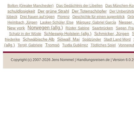
Bolton (Greater Manchester)
Das Gedächtnis der Libellen
Das München-Kom
schuldlosigkeit
Der grüne Strahl
Der Totenschöpfer
Der Unberührb
lübeck
Drei frauen auf rügen
Florenz
Geschichte für einen augenblick
Grön
Nesser,
Heimbach, Jürgen
Lasker-Schüler, Else
Márquez, Gabriel García
Norwegen (allg.)
New york
Rüster, Sabine
Saarbrücken
Sagan, Fra
Schleswig-Holstein (allg.)
Schmicker, Jürgen
S
Schatz in der Wüste
Schwäbische Alb
Sjöwall, Maj
friederike
Spätzünder
Stadt Land Mord
(allg.)
Tromsö
Tergit, Gabriele
Tuxtla Gutiérrez
Tödliches Spiel
Vonnegut,
Copyright (c) 2007-2026 Jens Nommel | Handlungsreisen.de | Version 6.0.2