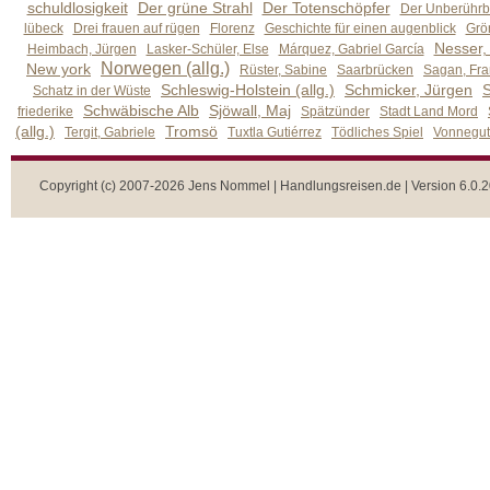
schuldlosigkeit
Der grüne Strahl
Der Totenschöpfer
Der Unberührb
lübeck
Drei frauen auf rügen
Florenz
Geschichte für einen augenblick
Grön
Nesser,
Heimbach, Jürgen
Lasker-Schüler, Else
Márquez, Gabriel García
Norwegen (allg.)
New york
Rüster, Sabine
Saarbrücken
Sagan, Fra
Schleswig-Holstein (allg.)
Schmicker, Jürgen
S
Schatz in der Wüste
Schwäbische Alb
Sjöwall, Maj
friederike
Spätzünder
Stadt Land Mord
(allg.)
Tromsö
Tergit, Gabriele
Tuxtla Gutiérrez
Tödliches Spiel
Vonnegut,
Copyright (c) 2007-2026 Jens Nommel | Handlungsreisen.de | Version 6.0.2