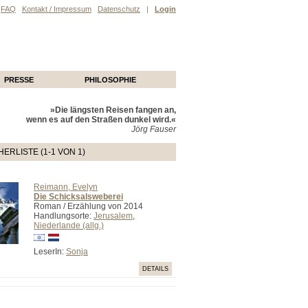
FAQ
Kontakt / Impressum
Datenschutz
|
Login
PRESSE
PHILOSOPHIE
»Die längsten Reisen fangen an,
wenn es auf den Straßen dunkel wird.«
Jörg Fauser
ERLISTE (1-1 VON 1)
Reimann, Evelyn
Die Schicksalsweberei
Roman / Erzählung von 2014
Handlungsorte:
Jerusalem
,
Niederlande (allg.)
LeserIn:
Sonja
DETAILS