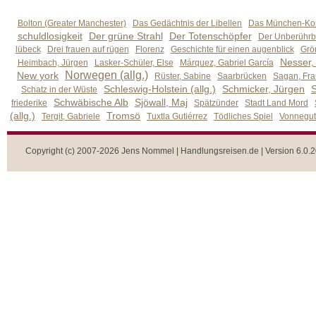
Bolton (Greater Manchester)
Das Gedächtnis der Libellen
Das München-Kom
schuldlosigkeit
Der grüne Strahl
Der Totenschöpfer
Der Unberührb
lübeck
Drei frauen auf rügen
Florenz
Geschichte für einen augenblick
Grön
Nesser,
Heimbach, Jürgen
Lasker-Schüler, Else
Márquez, Gabriel García
Norwegen (allg.)
New york
Rüster, Sabine
Saarbrücken
Sagan, Fra
Schleswig-Holstein (allg.)
Schmicker, Jürgen
S
Schatz in der Wüste
Schwäbische Alb
Sjöwall, Maj
friederike
Spätzünder
Stadt Land Mord
(allg.)
Tromsö
Tergit, Gabriele
Tuxtla Gutiérrez
Tödliches Spiel
Vonnegut,
Copyright (c) 2007-2026 Jens Nommel | Handlungsreisen.de | Version 6.0.2