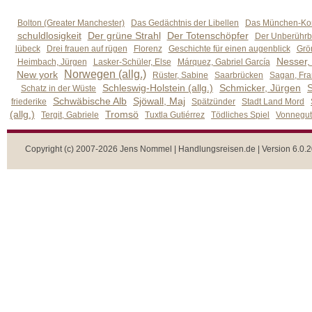
Bolton (Greater Manchester)
Das Gedächtnis der Libellen
Das München-Kom
schuldlosigkeit
Der grüne Strahl
Der Totenschöpfer
Der Unberührb
lübeck
Drei frauen auf rügen
Florenz
Geschichte für einen augenblick
Grön
Nesser,
Heimbach, Jürgen
Lasker-Schüler, Else
Márquez, Gabriel García
Norwegen (allg.)
New york
Rüster, Sabine
Saarbrücken
Sagan, Fra
Schleswig-Holstein (allg.)
Schmicker, Jürgen
S
Schatz in der Wüste
Schwäbische Alb
Sjöwall, Maj
friederike
Spätzünder
Stadt Land Mord
(allg.)
Tromsö
Tergit, Gabriele
Tuxtla Gutiérrez
Tödliches Spiel
Vonnegut,
Copyright (c) 2007-2026 Jens Nommel | Handlungsreisen.de | Version 6.0.2