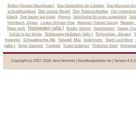
Bolton (Greater Manchester)
Das Gedächtnis der Libellen
Das München-Kom
schuldlosigkeit
Der grüne Strahl
Der Totenschöpfer
Der Unberührb
lübeck
Drei frauen auf rügen
Florenz
Geschichte für einen augenblick
Grön
Nesser,
Heimbach, Jürgen
Lasker-Schüler, Else
Márquez, Gabriel García
Norwegen (allg.)
New york
Rüster, Sabine
Saarbrücken
Sagan, Fra
Schleswig-Holstein (allg.)
Schmicker, Jürgen
S
Schatz in der Wüste
Schwäbische Alb
Sjöwall, Maj
friederike
Spätzünder
Stadt Land Mord
(allg.)
Tromsö
Tergit, Gabriele
Tuxtla Gutiérrez
Tödliches Spiel
Vonnegut,
Copyright (c) 2007-2026 Jens Nommel | Handlungsreisen.de | Version 6.0.2