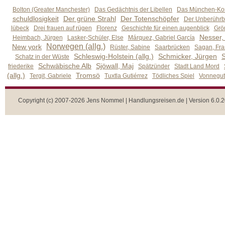
Bolton (Greater Manchester)
Das Gedächtnis der Libellen
Das München-Kom
schuldlosigkeit
Der grüne Strahl
Der Totenschöpfer
Der Unberührb
lübeck
Drei frauen auf rügen
Florenz
Geschichte für einen augenblick
Grön
Nesser,
Heimbach, Jürgen
Lasker-Schüler, Else
Márquez, Gabriel García
Norwegen (allg.)
New york
Rüster, Sabine
Saarbrücken
Sagan, Fra
Schleswig-Holstein (allg.)
Schmicker, Jürgen
S
Schatz in der Wüste
Schwäbische Alb
Sjöwall, Maj
friederike
Spätzünder
Stadt Land Mord
(allg.)
Tromsö
Tergit, Gabriele
Tuxtla Gutiérrez
Tödliches Spiel
Vonnegut,
Copyright (c) 2007-2026 Jens Nommel | Handlungsreisen.de | Version 6.0.2