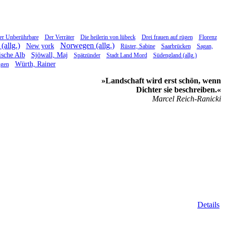
er Unberührbare
Der Verräter
Die heilerin von lübeck
Drei frauen auf rügen
Florenz
(allg.)
Norwegen (allg.)
New york
Rüster, Sabine
Saarbrücken
Sagan,
sche Alb
Sjöwall, Maj
Spätzünder
Stadt Land Mord
Südengland (allg.)
Würth, Rainer
ngen
»Landschaft wird erst schön, wenn
Dichter sie beschreiben.«
Marcel Reich-Ranicki
Details