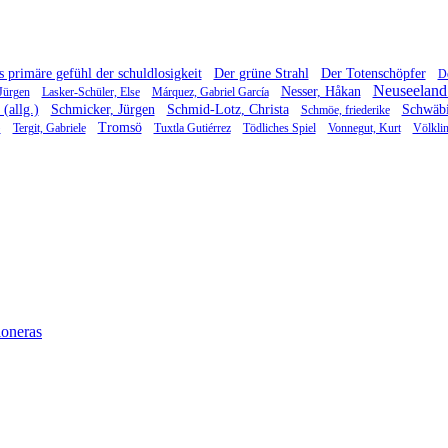
 primäre gefühl der schuldlosigkeit
Der grüne Strahl
Der Totenschöpfer
D
Neuseeland 
Nesser, Håkan
Jürgen
Lasker-Schüler, Else
Márquez, Gabriel García
(allg.)
Schmicker, Jürgen
Schmid-Lotz, Christa
Schwäbi
Schmöe, friederike
)
Tromsö
Tergit, Gabriele
Tuxtla Gutiérrez
Tödliches Spiel
Vonnegut, Kurt
Völkli
oneras