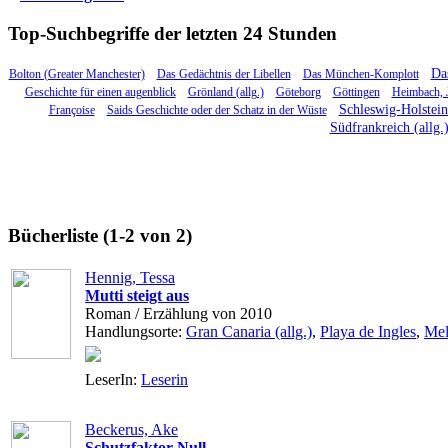
Top-Suchbegriffe der letzten 24 Stunden
Das
Bolton (Greater Manchester)
Das Gedächtnis der Libellen
Das München-Komplott
Geschichte für einen augenblick
Grönland (allg.)
Göteborg
Göttingen
Heimbach, 
Schleswig-Holstein 
Françoise
Saids Geschichte oder der Schatz in der Wüste
Südfrankreich (allg.
Bücherliste (1-2 von 2)
Hennig, Tessa
Mutti steigt aus
Roman / Erzählung von 2010
Handlungsorte:
Gran Canaria (allg.)
,
Playa de Ingles
,
Mel
LeserIn:
Leserin
Beckerus, Ake
Schutzfaktor Null