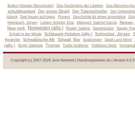
Bolton (Greater Manchester)
Das Gedächtnis der Libellen
Das München-Kom
schuldlosigkeit
Der grüne Strahl
Der Totenschöpfer
Der Unberührb
lübeck
Drei frauen auf rügen
Florenz
Geschichte für einen augenblick
Grön
Nesser,
Heimbach, Jürgen
Lasker-Schüler, Else
Márquez, Gabriel García
Norwegen (allg.)
New york
Rüster, Sabine
Saarbrücken
Sagan, Fra
Schleswig-Holstein (allg.)
Schmicker, Jürgen
S
Schatz in der Wüste
Schwäbische Alb
Sjöwall, Maj
friederike
Spätzünder
Stadt Land Mord
(allg.)
Tromsö
Tergit, Gabriele
Tuxtla Gutiérrez
Tödliches Spiel
Vonnegut,
Copyright (c) 2007-2026 Jens Nommel | Handlungsreisen.de | Version 6.0.2