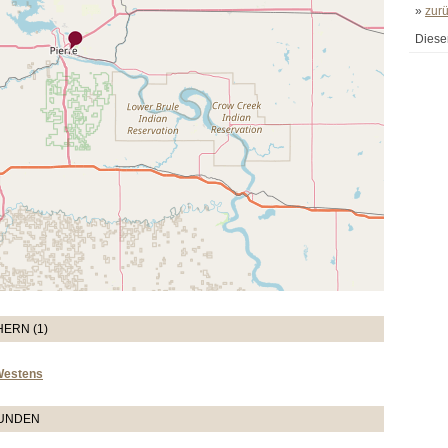
»
zur
Diese
ERN (1)
Westens
TUNDEN