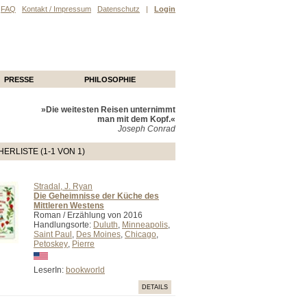
FAQ
Kontakt / Impressum
Datenschutz
|
Login
PRESSE
PHILOSOPHIE
»Die weitesten Reisen unternimmt
man mit dem Kopf.«
Joseph Conrad
ERLISTE (1-1 VON 1)
Stradal, J. Ryan
Die Geheimnisse der Küche des
Mittleren Westens
Roman / Erzählung von 2016
Handlungsorte:
Duluth
,
Minneapolis
,
Saint Paul
,
Des Moines
,
Chicago
,
Petoskey
,
Pierre
LeserIn:
bookworld
DETAILS