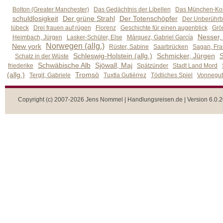
Bolton (Greater Manchester)
Das Gedächtnis der Libellen
Das München-Kom
schuldlosigkeit
Der grüne Strahl
Der Totenschöpfer
Der Unberührb
lübeck
Drei frauen auf rügen
Florenz
Geschichte für einen augenblick
Grön
Nesser,
Heimbach, Jürgen
Lasker-Schüler, Else
Márquez, Gabriel García
Norwegen (allg.)
New york
Rüster, Sabine
Saarbrücken
Sagan, Fra
Schleswig-Holstein (allg.)
Schmicker, Jürgen
S
Schatz in der Wüste
Schwäbische Alb
Sjöwall, Maj
friederike
Spätzünder
Stadt Land Mord
(allg.)
Tromsö
Tergit, Gabriele
Tuxtla Gutiérrez
Tödliches Spiel
Vonnegut,
Copyright (c) 2007-2026 Jens Nommel | Handlungsreisen.de | Version 6.0.2