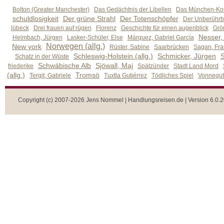
Bolton (Greater Manchester)
Das Gedächtnis der Libellen
Das München-Kom
schuldlosigkeit
Der grüne Strahl
Der Totenschöpfer
Der Unberührb
lübeck
Drei frauen auf rügen
Florenz
Geschichte für einen augenblick
Grön
Nesser,
Heimbach, Jürgen
Lasker-Schüler, Else
Márquez, Gabriel García
Norwegen (allg.)
New york
Rüster, Sabine
Saarbrücken
Sagan, Fra
Schleswig-Holstein (allg.)
Schmicker, Jürgen
S
Schatz in der Wüste
Schwäbische Alb
Sjöwall, Maj
friederike
Spätzünder
Stadt Land Mord
(allg.)
Tromsö
Tergit, Gabriele
Tuxtla Gutiérrez
Tödliches Spiel
Vonnegut,
Copyright (c) 2007-2026 Jens Nommel | Handlungsreisen.de | Version 6.0.2