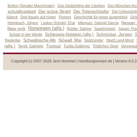
Bolton (Greater Manchester)
Das Gedächtnis der Libellen
Das München-Kom
schuldlosigkeit
Der grüne Strahl
Der Totenschöpfer
Der Unberührb
lübeck
Drei frauen auf rügen
Florenz
Geschichte für einen augenblick
Grön
Nesser,
Heimbach, Jürgen
Lasker-Schüler, Else
Márquez, Gabriel García
Norwegen (allg.)
New york
Rüster, Sabine
Saarbrücken
Sagan, Fra
Schleswig-Holstein (allg.)
Schmicker, Jürgen
S
Schatz in der Wüste
Schwäbische Alb
Sjöwall, Maj
friederike
Spätzünder
Stadt Land Mord
(allg.)
Tromsö
Tergit, Gabriele
Tuxtla Gutiérrez
Tödliches Spiel
Vonnegut,
Copyright (c) 2007-2026 Jens Nommel | Handlungsreisen.de | Version 6.0.2