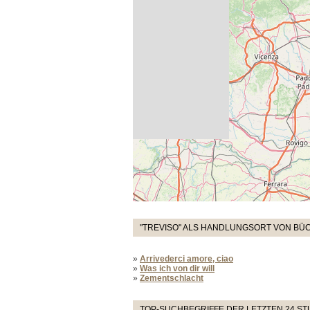
"TREVISO" ALS HANDLUNGSORT VON BÜC
»
Arrivederci amore, ciao
»
Was ich von dir will
»
Zementschlacht
TOP-SUCHBEGRIFFE DER LETZTEN 24 S