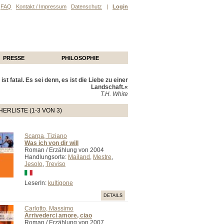
FAQ
Kontakt / Impressum
Datenschutz
|
Login
PRESSE
PHILOSOPHIE
ist fatal. Es sei denn, es ist die Liebe zu einer
Landschaft.«
T.H. White
ERLISTE (1-3 VON 3)
Scarpa, Tiziano
Was ich von dir will
Roman / Erzählung von 2004
Handlungsorte:
Mailand
,
Mestre
,
Jesolo
,
Treviso
LeserIn:
kultigone
DETAILS
Carlotto, Massimo
Arrivederci amore, ciao
Roman / Erzählung von 2007