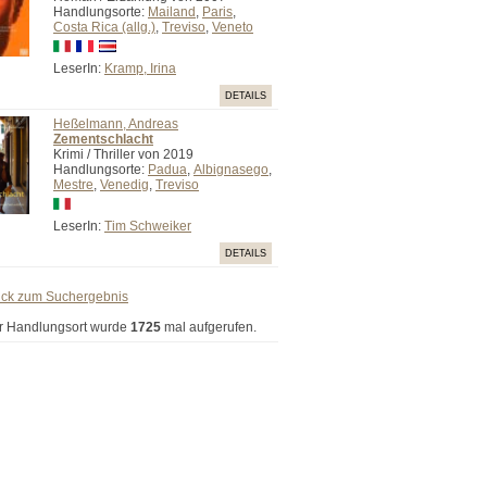
Handlungsorte:
Mailand
,
Paris
,
Costa Rica (allg.)
,
Treviso
,
Veneto
LeserIn:
Kramp, Irina
DETAILS
Heßelmann, Andreas
Zementschlacht
Krimi / Thriller von 2019
Handlungsorte:
Padua
,
Albignasego
,
Mestre
,
Venedig
,
Treviso
LeserIn:
Tim Schweiker
DETAILS
ück zum Suchergebnis
r Handlungsort wurde
1725
mal aufgerufen.