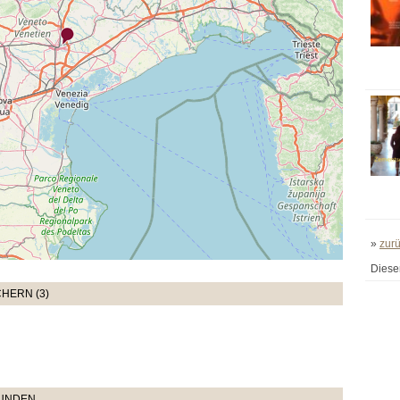
»
zur
Diese
HERN (3)
TUNDEN