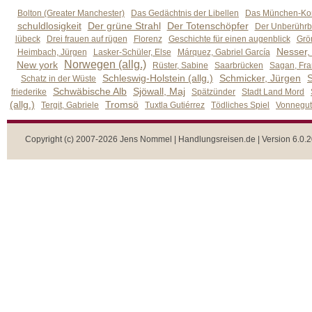
Bolton (Greater Manchester)
Das Gedächtnis der Libellen
Das München-Kom
schuldlosigkeit
Der grüne Strahl
Der Totenschöpfer
Der Unberührb
lübeck
Drei frauen auf rügen
Florenz
Geschichte für einen augenblick
Grön
Nesser,
Heimbach, Jürgen
Lasker-Schüler, Else
Márquez, Gabriel García
Norwegen (allg.)
New york
Rüster, Sabine
Saarbrücken
Sagan, Fra
Schleswig-Holstein (allg.)
Schmicker, Jürgen
S
Schatz in der Wüste
Schwäbische Alb
Sjöwall, Maj
friederike
Spätzünder
Stadt Land Mord
(allg.)
Tromsö
Tergit, Gabriele
Tuxtla Gutiérrez
Tödliches Spiel
Vonnegut,
Copyright (c) 2007-2026 Jens Nommel | Handlungsreisen.de | Version 6.0.2