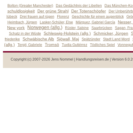
Bolton (Greater Manchester)
Das Gedächtnis der Libellen
Das München-Kom
schuldlosigkeit
Der grüne Strahl
Der Totenschöpfer
Der Unberührb
lübeck
Drei frauen auf rügen
Florenz
Geschichte für einen augenblick
Grön
Nesser,
Heimbach, Jürgen
Lasker-Schüler, Else
Márquez, Gabriel García
Norwegen (allg.)
New york
Rüster, Sabine
Saarbrücken
Sagan, Fra
Schleswig-Holstein (allg.)
Schmicker, Jürgen
S
Schatz in der Wüste
Schwäbische Alb
Sjöwall, Maj
friederike
Spätzünder
Stadt Land Mord
(allg.)
Tromsö
Tergit, Gabriele
Tuxtla Gutiérrez
Tödliches Spiel
Vonnegut,
Copyright (c) 2007-2026 Jens Nommel | Handlungsreisen.de | Version 6.0.2