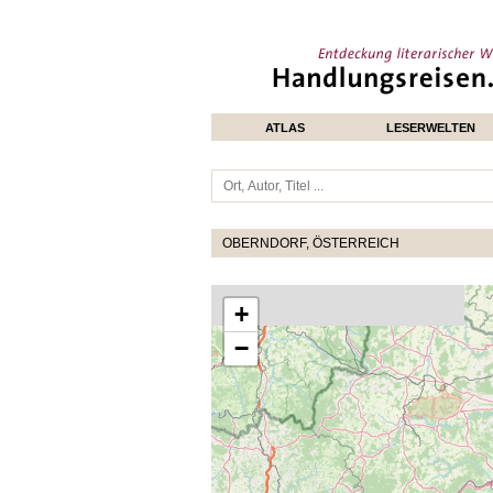
ATLAS
LESERWELTEN
OBERNDORF, ÖSTERREICH
+
−