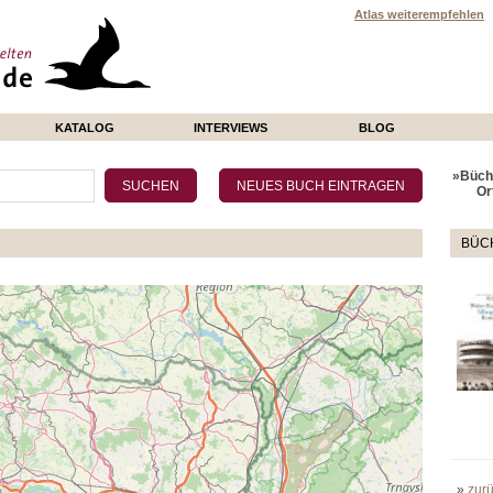
Atlas weiterempfehlen
KATALOG
INTERVIEWS
BLOG
»Büche
Or
BÜCH
»
zur