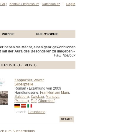
FAQ
Kontakt / Impressum
Datenschutz
|
Login
PRESSE
PHILOSOPHIE
r haben die Macht, einen ganz gewöhnlichen
t mit der Aura des Besonderen zu umgeben.«
Paul Theroux
ERLISTE (1-1 VON 1)
Kappacher, Walter
Silberpfeile
Roman / Erzählung von 2009
Handlungsorte:
Frankfurt am Main
,
Salzburg
,
Zwickau
,
Mantova
(Mantua)
,
Zipf
,
Oberndorf
LeserIn:
Lesedame
DETAILS
ück zum Suchergebnis