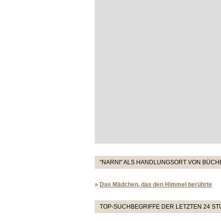
"NARNI" ALS HANDLUNGSORT VON BÜCHE
»
Das Mädchen, das den Himmel berührte
TOP-SUCHBEGRIFFE DER LETZTEN 24 S