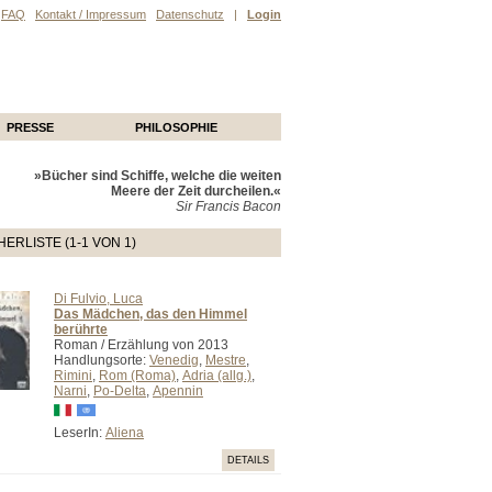
FAQ
Kontakt / Impressum
Datenschutz
|
Login
PRESSE
PHILOSOPHIE
»Bücher sind Schiffe, welche die weiten
Meere der Zeit durcheilen.«
Sir Francis Bacon
ERLISTE (1-1 VON 1)
Di Fulvio, Luca
Das Mädchen, das den Himmel
berührte
Roman / Erzählung von 2013
Handlungsorte:
Venedig
,
Mestre
,
Rimini
,
Rom (Roma)
,
Adria (allg.)
,
Narni
,
Po-Delta
,
Apennin
LeserIn:
Aliena
DETAILS