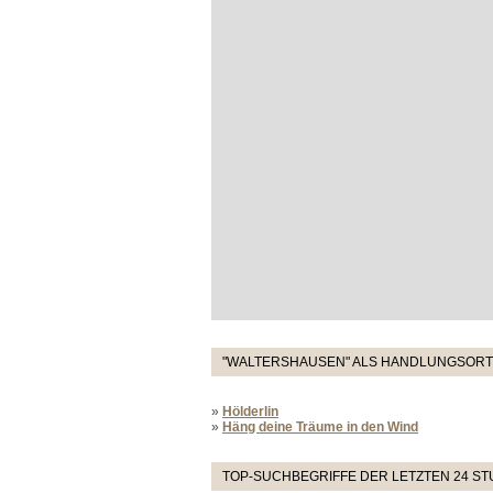
"WALTERSHAUSEN" ALS HANDLUNGSORT 
»
Hölderlin
»
Häng deine Träume in den Wind
TOP-SUCHBEGRIFFE DER LETZTEN 24 S