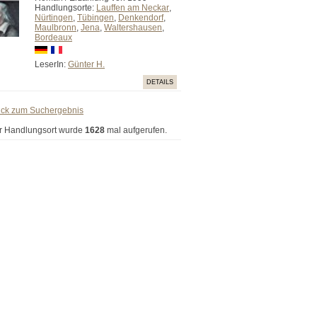
Handlungsorte:
Lauffen am Neckar
,
Nürtingen
,
Tübingen
,
Denkendorf
,
Maulbronn
,
Jena
,
Waltershausen
,
Bordeaux
LeserIn:
Günter H.
DETAILS
ück zum Suchergebnis
r Handlungsort wurde
1628
mal aufgerufen.