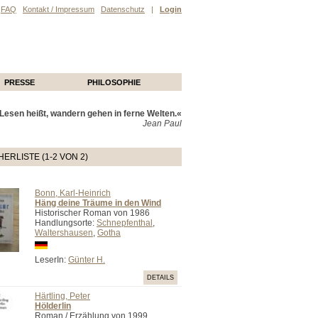
FAQ
Kontakt / Impressum
Datenschutz
|
Login
PRESSE
PHILOSOPHIE
Lesen heißt, wandern gehen in ferne Welten.«
Jean Paul
ERLISTE (1-2 VON 2)
Bonn, Karl-Heinrich
Häng deine Träume in den Wind
Historischer Roman von 1986
Handlungsorte:
Schnepfenthal
,
Waltershausen
,
Gotha
LeserIn:
Günter H.
DETAILS
Härtling, Peter
Hölderlin
Roman / Erzählung von 1999