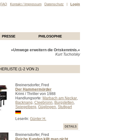
FAQ
Kontakt / Impressum
Datenschutz
|
Login
PRESSE
PHILOSOPHIE
»Umwege erweitern die Ortskenntnis.«
Kurt Tucholsky
ERLISTE (1-2 VON 2)
Breinersdorfer, Fred
Der Hammermörder
Krimi / Thriller von 1988
Handlungsorte:
Marbach am Neckar
,
Backnang
,
Cleebronn
,
Burgstetten
,
Spiegelberg
,
Güglingen
,
Stuttgart
LeserIn:
Günter H.
DETAILS
Breinersdorfer, Fred
Reiche Kunden killt man nicht