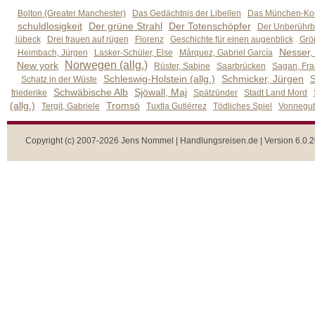
Bolton (Greater Manchester)
Das Gedächtnis der Libellen
Das München-Kom
schuldlosigkeit
Der grüne Strahl
Der Totenschöpfer
Der Unberührb
lübeck
Drei frauen auf rügen
Florenz
Geschichte für einen augenblick
Grön
Nesser,
Heimbach, Jürgen
Lasker-Schüler, Else
Márquez, Gabriel García
Norwegen (allg.)
New york
Rüster, Sabine
Saarbrücken
Sagan, Fra
Schleswig-Holstein (allg.)
Schmicker, Jürgen
S
Schatz in der Wüste
Schwäbische Alb
Sjöwall, Maj
friederike
Spätzünder
Stadt Land Mord
(allg.)
Tromsö
Tergit, Gabriele
Tuxtla Gutiérrez
Tödliches Spiel
Vonnegut,
Copyright (c) 2007-2026 Jens Nommel | Handlungsreisen.de | Version 6.0.2