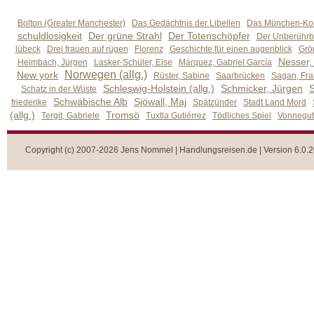
Bolton (Greater Manchester)
Das Gedächtnis der Libellen
Das München-Kom
schuldlosigkeit
Der grüne Strahl
Der Totenschöpfer
Der Unberührb
lübeck
Drei frauen auf rügen
Florenz
Geschichte für einen augenblick
Grön
Nesser,
Heimbach, Jürgen
Lasker-Schüler, Else
Márquez, Gabriel García
Norwegen (allg.)
New york
Rüster, Sabine
Saarbrücken
Sagan, Fra
Schleswig-Holstein (allg.)
Schmicker, Jürgen
S
Schatz in der Wüste
Schwäbische Alb
Sjöwall, Maj
friederike
Spätzünder
Stadt Land Mord
(allg.)
Tromsö
Tergit, Gabriele
Tuxtla Gutiérrez
Tödliches Spiel
Vonnegut,
Copyright (c) 2007-2026 Jens Nommel | Handlungsreisen.de | Version 6.0.2