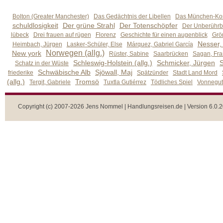
Bolton (Greater Manchester)
Das Gedächtnis der Libellen
Das München-Kom
schuldlosigkeit
Der grüne Strahl
Der Totenschöpfer
Der Unberührb
lübeck
Drei frauen auf rügen
Florenz
Geschichte für einen augenblick
Grön
Nesser,
Heimbach, Jürgen
Lasker-Schüler, Else
Márquez, Gabriel García
Norwegen (allg.)
New york
Rüster, Sabine
Saarbrücken
Sagan, Fra
Schleswig-Holstein (allg.)
Schmicker, Jürgen
S
Schatz in der Wüste
Schwäbische Alb
Sjöwall, Maj
friederike
Spätzünder
Stadt Land Mord
(allg.)
Tromsö
Tergit, Gabriele
Tuxtla Gutiérrez
Tödliches Spiel
Vonnegut,
Copyright (c) 2007-2026 Jens Nommel | Handlungsreisen.de | Version 6.0.2