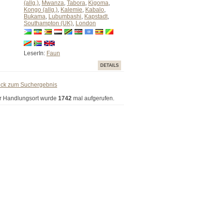
(allg.)
,
Mwanza
,
Tabora
,
Kigoma
,
Kongo (allg.)
,
Kalemie
,
Kabalo
,
Bukama
,
Lubumbashi
,
Kapstadt
,
Southampton (UK)
,
London
LeserIn:
Faun
DETAILS
ück zum Suchergebnis
r Handlungsort wurde
1742
mal aufgerufen.