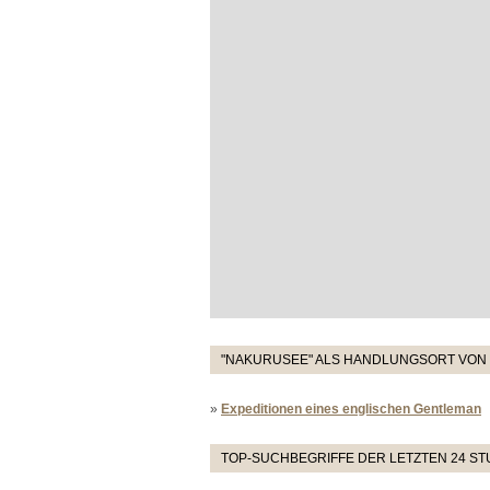
"NAKURUSEE" ALS HANDLUNGSORT VON 
»
Expeditionen eines englischen Gentleman
TOP-SUCHBEGRIFFE DER LETZTEN 24 S