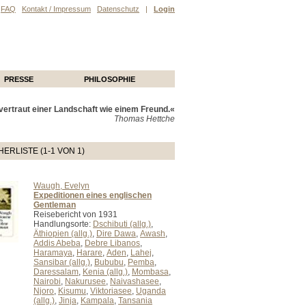
FAQ
Kontakt / Impressum
Datenschutz
|
Login
PRESSE
PHILOSOPHIE
ertraut einer Landschaft wie einem Freund.«
Thomas Hettche
ERLISTE (1-1 VON 1)
Waugh, Evelyn
Expeditionen eines englischen
Gentleman
Reisebericht von 1931
Handlungsorte:
Dschibuti (allg.)
,
Äthiopien (allg.)
,
Dire Dawa
,
Awash
,
Addis Abeba
,
Debre Libanos
,
Haramaya
,
Harare
,
Aden
,
Lahej
,
Sansibar (allg.)
,
Bububu
,
Pemba
,
Daressalam
,
Kenia (allg.)
,
Mombasa
,
Nairobi
,
Nakurusee
,
Naivashasee
,
Njoro
,
Kisumu
,
Viktoriasee
,
Uganda
(allg.)
,
Jinja
,
Kampala
,
Tansania