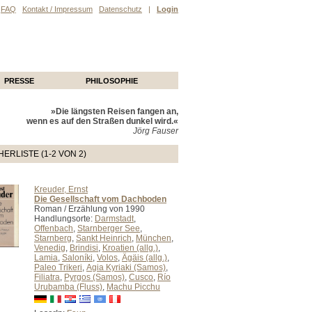
FAQ
Kontakt / Impressum
Datenschutz
|
Login
PRESSE
PHILOSOPHIE
»Die längsten Reisen fangen an,
wenn es auf den Straßen dunkel wird.«
Jörg Fauser
ERLISTE (1-2 VON 2)
Kreuder, Ernst
Die Gesellschaft vom Dachboden
Roman / Erzählung von 1990
Handlungsorte:
Darmstadt
,
Offenbach
,
Starnberger See
,
Starnberg
,
Sankt Heinrich
,
München
,
Venedig
,
Brindisi
,
Kroatien (allg.)
,
Lamia
,
Saloníki
,
Volos
,
Ägäis (allg.)
,
Paleo Trikeri
,
Agia Kyriaki (Samos)
,
Filiatra
,
Pyrgos (Samos)
,
Cusco
,
Río
Urubamba (Fluss)
,
Machu Picchu