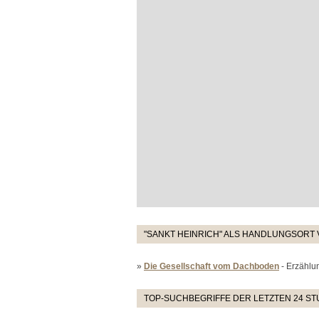
"SANKT HEINRICH" ALS HANDLUNGSORT 
»
Die Gesellschaft vom Dachboden
- Erzählu
TOP-SUCHBEGRIFFE DER LETZTEN 24 S