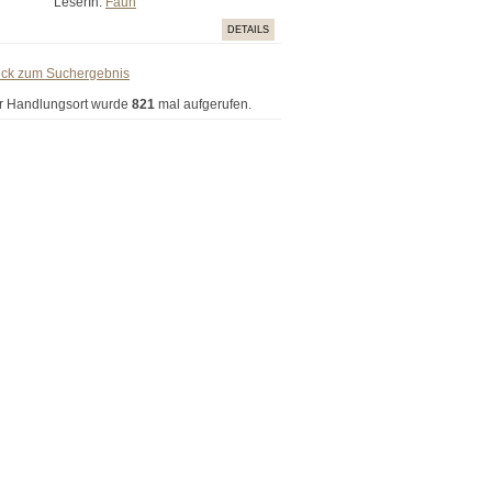
LeserIn:
Faun
DETAILS
ück zum Suchergebnis
r Handlungsort wurde
821
mal aufgerufen.