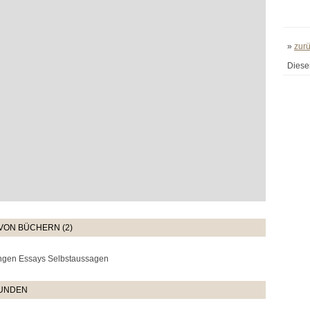
»
zur
Diese
VON BÜCHERN (2)
ngen Essays Selbstaussagen
TUNDEN