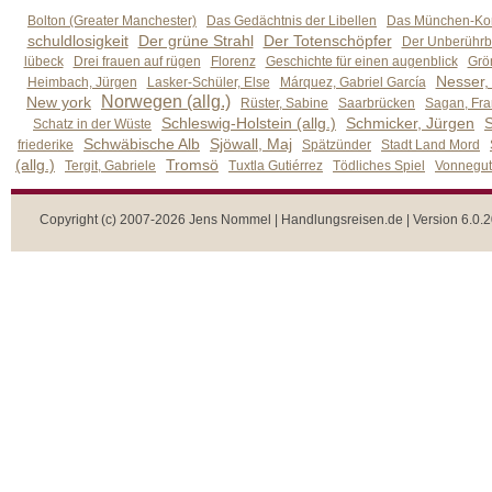
Bolton (Greater Manchester)
Das Gedächtnis der Libellen
Das München-Kom
schuldlosigkeit
Der grüne Strahl
Der Totenschöpfer
Der Unberührb
lübeck
Drei frauen auf rügen
Florenz
Geschichte für einen augenblick
Grön
Nesser,
Heimbach, Jürgen
Lasker-Schüler, Else
Márquez, Gabriel García
Norwegen (allg.)
New york
Rüster, Sabine
Saarbrücken
Sagan, Fra
Schleswig-Holstein (allg.)
Schmicker, Jürgen
S
Schatz in der Wüste
Schwäbische Alb
Sjöwall, Maj
friederike
Spätzünder
Stadt Land Mord
(allg.)
Tromsö
Tergit, Gabriele
Tuxtla Gutiérrez
Tödliches Spiel
Vonnegut,
Copyright (c) 2007-2026 Jens Nommel | Handlungsreisen.de | Version 6.0.2