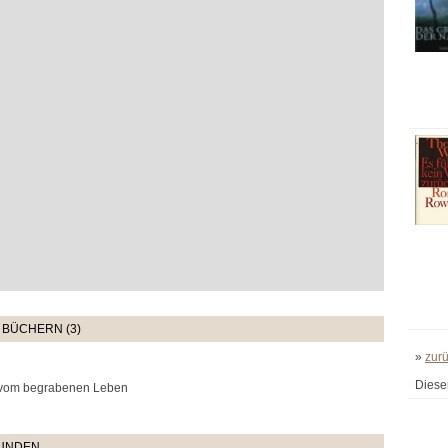
 BÜCHERN (3)
»
zur
Diese
 vom begrabenen Leben
TUNDEN