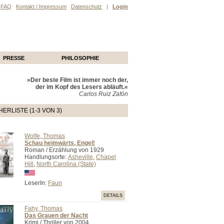
FAQ
Kontakt / Impressum
Datenschutz
|
Login
PRESSE
PHILOSOPHIE
»Der beste Film ist immer noch der,
der im Kopf des Lesers abläuft.«
Carlos Ruiz Zafón
ERLISTE (1-3 VON 3)
Wolfe, Thomas
Schau heimwärts, Engel!
Roman / Erzählung von 1929
Handlungsorte:
Asheville
,
Chapel
Hill
,
North Carolina (State)
LeserIn:
Faun
DETAILS
Fahy, Thomas
Das Grauen der Nacht
Krimi / Thriller von 2004