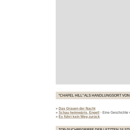
"CHAPEL HILL" ALS HANDLUNGSORT VON
»
Das Grauen der Nacht
»
Schau heimwärts, Engel!
- Eine Geschichte
»
Es führt kein Weg zurück
TOP-SUCHBEGRIFFE DER LETZTEN 24 S