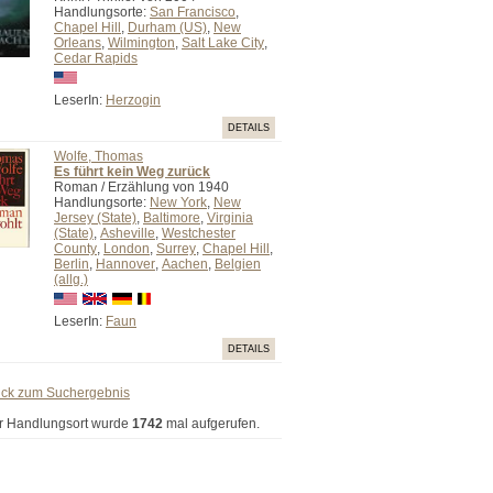
Handlungsorte:
San Francisco
,
Chapel Hill
,
Durham (US)
,
New
Orleans
,
Wilmington
,
Salt Lake City
,
Cedar Rapids
LeserIn:
Herzogin
DETAILS
Wolfe, Thomas
Es führt kein Weg zurück
Roman / Erzählung von 1940
Handlungsorte:
New York
,
New
Jersey (State)
,
Baltimore
,
Virginia
(State)
,
Asheville
,
Westchester
County
,
London
,
Surrey
,
Chapel Hill
,
Berlin
,
Hannover
,
Aachen
,
Belgien
(allg.)
LeserIn:
Faun
DETAILS
ück zum Suchergebnis
r Handlungsort wurde
1742
mal aufgerufen.