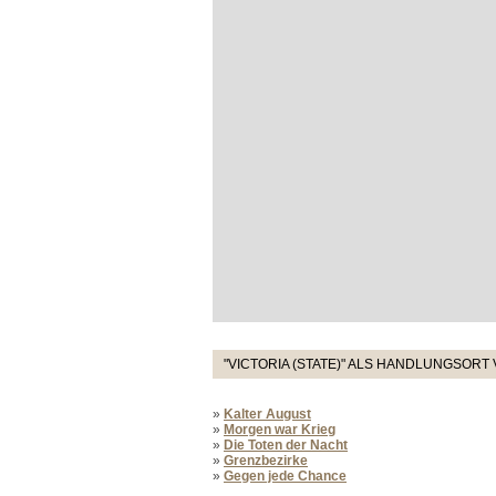
"VICTORIA (STATE)" ALS HANDLUNGSORT
»
Kalter August
»
Morgen war Krieg
»
Die Toten der Nacht
»
Grenzbezirke
»
Gegen jede Chance