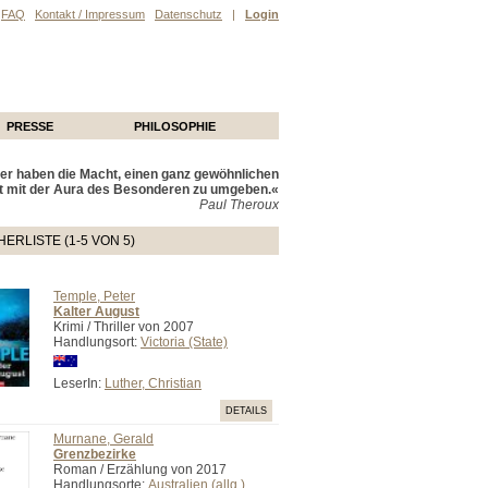
FAQ
Kontakt / Impressum
Datenschutz
|
Login
PRESSE
PHILOSOPHIE
r haben die Macht, einen ganz gewöhnlichen
t mit der Aura des Besonderen zu umgeben.«
Paul Theroux
ERLISTE (1-5 VON 5)
Temple, Peter
Kalter August
Krimi / Thriller von 2007
Handlungsort:
Victoria (State)
LeserIn:
Luther, Christian
DETAILS
Murnane, Gerald
Grenzbezirke
Roman / Erzählung von 2017
Handlungsorte:
Australien (allg.)
,