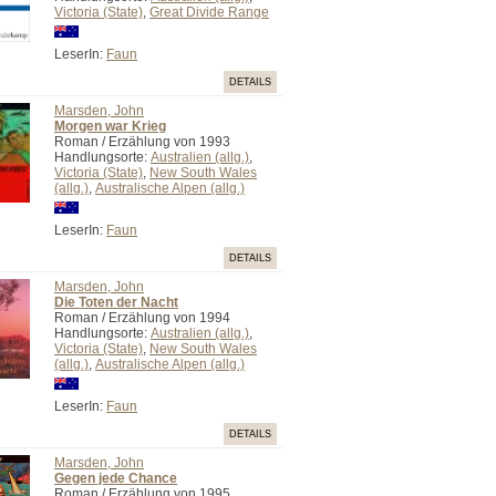
Victoria (State)
,
Great Divide Range
LeserIn:
Faun
DETAILS
Marsden, John
Morgen war Krieg
Roman / Erzählung von 1993
Handlungsorte:
Australien (allg.)
,
Victoria (State)
,
New South Wales
(allg.)
,
Australische Alpen (allg.)
LeserIn:
Faun
DETAILS
Marsden, John
Die Toten der Nacht
Roman / Erzählung von 1994
Handlungsorte:
Australien (allg.)
,
Victoria (State)
,
New South Wales
(allg.)
,
Australische Alpen (allg.)
LeserIn:
Faun
DETAILS
Marsden, John
Gegen jede Chance
Roman / Erzählung von 1995