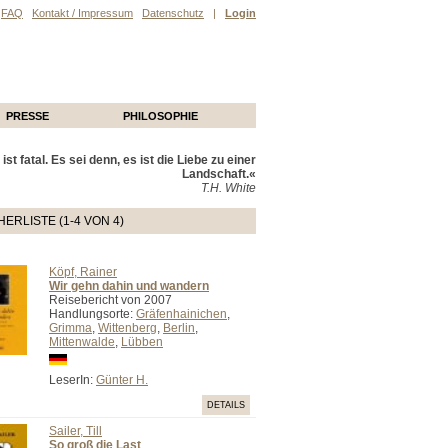
FAQ
Kontakt / Impressum
Datenschutz
|
Login
PRESSE
PHILOSOPHIE
ist fatal. Es sei denn, es ist die Liebe zu einer
Landschaft.«
T.H. White
ERLISTE (1-4 VON 4)
Köpf, Rainer
Wir gehn dahin und wandern
Reisebericht von 2007
Handlungsorte:
Gräfenhainichen
,
Grimma
,
Wittenberg
,
Berlin
,
Mittenwalde
,
Lübben
LeserIn:
Günter H.
DETAILS
Sailer, Till
So groß die Last