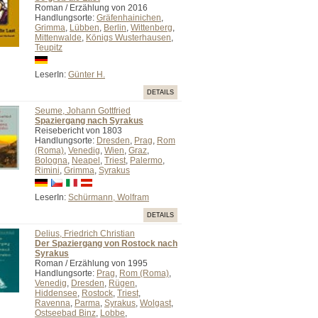
Roman / Erzählung von 2016
Handlungsorte:
Gräfenhainichen
,
Grimma
,
Lübben
,
Berlin
,
Wittenberg
,
Mittenwalde
,
Königs Wusterhausen
,
Teupitz
LeserIn:
Günter H.
DETAILS
Seume, Johann Gottfried
Spaziergang nach Syrakus
Reisebericht von 1803
Handlungsorte:
Dresden
,
Prag
,
Rom
(Roma)
,
Venedig
,
Wien
,
Graz
,
Bologna
,
Neapel
,
Triest
,
Palermo
,
Rimini
,
Grimma
,
Syrakus
LeserIn:
Schürmann, Wolfram
DETAILS
Delius, Friedrich Christian
Der Spaziergang von Rostock nach
Syrakus
Roman / Erzählung von 1995
Handlungsorte:
Prag
,
Rom (Roma)
,
Venedig
,
Dresden
,
Rügen
,
Hiddensee
,
Rostock
,
Triest
,
Ravenna
,
Parma
,
Syrakus
,
Wolgast
,
Ostseebad Binz
,
Lobbe
,