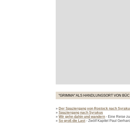
"GRIMMA" ALS HANDLUNGSORT VON BÜC
»
Der Spaziergang von Rostock nach Syraku
»
Spaziergang nach Syrakus
»
Wir gehn dahin und wandern
- Eine Reise zu
»
So groß die Last
- Zwölf Kapitel Paul Gerhard