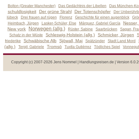
Bolton (Greater Manchester)
Das Gedächtnis der Libellen
Das München-Kom
schuldlosigkeit
Der grüne Strahl
Der Totenschöpfer
Der Unberührb
lübeck
Drei frauen auf rügen
Florenz
Geschichte für einen augenblick
Grön
Nesser,
Heimbach, Jürgen
Lasker-Schüler, Else
Márquez, Gabriel García
Norwegen (allg.)
New york
Rüster, Sabine
Saarbrücken
Sagan, Fra
Schleswig-Holstein (allg.)
Schmicker, Jürgen
S
Schatz in der Wüste
Schwäbische Alb
Sjöwall, Maj
friederike
Spätzünder
Stadt Land Mord
(allg.)
Tromsö
Tergit, Gabriele
Tuxtla Gutiérrez
Tödliches Spiel
Vonnegut,
Copyright (c) 2007-2026 Jens Nommel | Handlungsreisen.de | Version 6.0.2