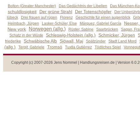
Bolton (Greater Manchester)
Das Gedächtnis der Libellen
Das München-Kom
schuldlosigkeit
Der grüne Strahl
Der Totenschöpfer
Der Unberührb
lübeck
Drei frauen auf rügen
Florenz
Geschichte für einen augenblick
Grön
Nesser,
Heimbach, Jürgen
Lasker-Schüler, Else
Márquez, Gabriel García
Norwegen (allg.)
New york
Rüster, Sabine
Saarbrücken
Sagan, Fra
Schleswig-Holstein (allg.)
Schmicker, Jürgen
S
Schatz in der Wüste
Schwäbische Alb
Sjöwall, Maj
friederike
Spätzünder
Stadt Land Mord
(allg.)
Tromsö
Tergit, Gabriele
Tuxtla Gutiérrez
Tödliches Spiel
Vonnegut,
Copyright (c) 2007-2026 Jens Nommel | Handlungsreisen.de | Version 6.0.2