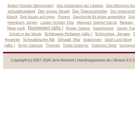
Bolton (Greater Manchester)
Das Gedächtnis der Libellen
Das München-Kom
schuldlosigkeit
Der grüne Strahl
Der Totenschöpfer
Der Unberührb
lübeck
Drei frauen auf rügen
Florenz
Geschichte für einen augenblick
Grön
Nesser,
Heimbach, Jürgen
Lasker-Schüler, Else
Márquez, Gabriel García
Norwegen (allg.)
New york
Rüster, Sabine
Saarbrücken
Sagan, Fra
Schleswig-Holstein (allg.)
Schmicker, Jürgen
S
Schatz in der Wüste
Schwäbische Alb
Sjöwall, Maj
friederike
Spätzünder
Stadt Land Mord
(allg.)
Tromsö
Tergit, Gabriele
Tuxtla Gutiérrez
Tödliches Spiel
Vonnegut,
Copyright (c) 2007-2026 Jens Nommel | Handlungsreisen.de | Version 6.0.2